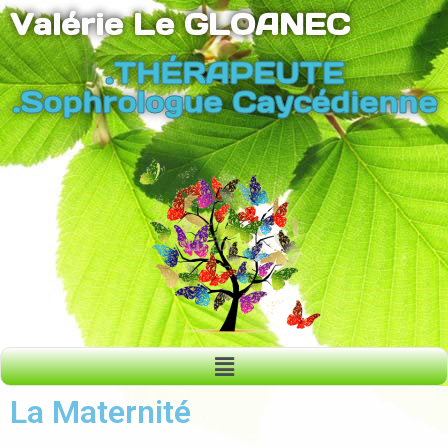
Valérie Le GLOANEC
.THÉRAPEUTE
.Sophrologue Caycédienne
La Maternité