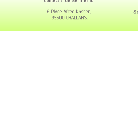
Contact : 06 86 11 61 10
6 Place Afred kastler,
S
85300 CHALLANS.