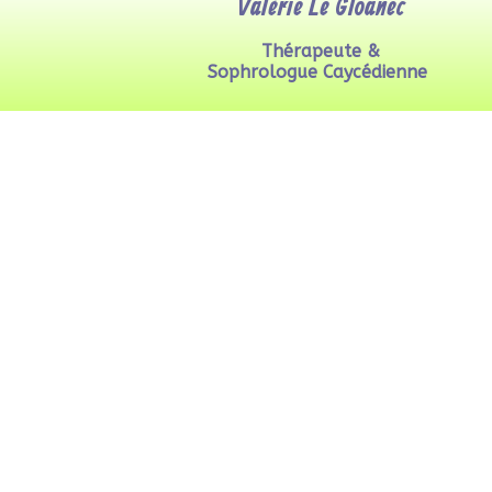
Valérie Le Gloanec
Thérapeute &
Sophrologue Caycédienne